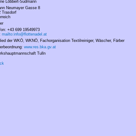
ine Löbbert-Sudmann
ann Neumayer Gasse 8
 Trasdorf
rreich
er
fon: +43 699 19549973
:
mailto:info@flottenadel.at
lied der WKÖ, WKNÖ, Fachorganisation Textilreiniger, Wäscher, Färber
erbeordnung:
www.res.bka.gv.at
rkshauptmannschaft Tulln
ck