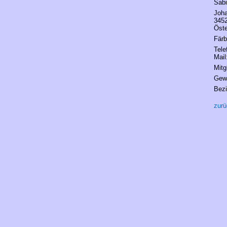
Sab
Joh
3452
Öste
Färb
Tele
Mail
Mitg
Gew
Bezi
zurü